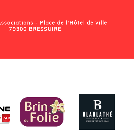
sociations - Place de l'Hôtel de ville
79300 BRESSUIRE