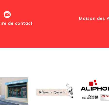
Maison des As
ire de contact