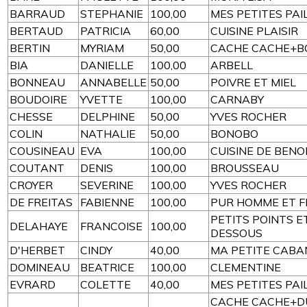
BARRAUD
STEPHANIE
100,00
MES PETITES PAI
BERTAUD
PATRICIA
60,00
CUISINE PLAISIR
BERTIN
MYRIAM
50,00
CACHE CACHE+
BIA
DANIELLE
100,00
ARBELL
BONNEAU
ANNABELLE
50,00
POIVRE ET MIEL
BOUDOIRE
YVETTE
100,00
CARNABY
CHESSE
DELPHINE
50,00
YVES ROCHER
COLIN
NATHALIE
50,00
BONOBO
COUSINEAU
EVA
100,00
CUISINE DE BENO
COUTANT
DENIS
100,00
BROUSSEAU
CROYER
SEVERINE
100,00
YVES ROCHER
DE FREITAS
FABIENNE
100,00
PUR HOMME ET 
PETITS POINTS E
DELAHAYE
FRANCOISE
100,00
DESSOUS
D'HERBET
CINDY
40,00
MA PETITE CABA
DOMINEAU
BEATRICE
100,00
CLEMENTINE
EVRARD
COLETTE
40,00
MES PETITES PAI
CACHE CACHE+D