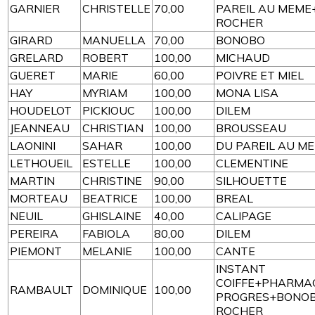
GARNIER
CHRISTELLE
70,00
PAREIL AU MEME
ROCHER
GIRARD
MANUELLA
70,00
BONOBO
GRELARD
ROBERT
100,00
MICHAUD
GUERET
MARIE
60,00
POIVRE ET MIEL
HAY
MYRIAM
100,00
MONA LISA
HOUDELOT
PICKIOUC
100,00
DILEM
JEANNEAU
CHRISTIAN
100,00
BROUSSEAU
LAONINI
SAHAR
100,00
DU PAREIL AU M
LETHOUEIL
ESTELLE
100,00
CLEMENTINE
MARTIN
CHRISTINE
90,00
SILHOUETTE
MORTEAU
BEATRICE
100,00
BREAL
NEUIL
GHISLAINE
40,00
CALIPAGE
PEREIRA
FABIOLA
80,00
DILEM
PIEMONT
MELANIE
100,00
CANTE
INSTANT
COIFFE+PHARMAC
RAMBAULT
DOMINIQUE
100,00
PROGRES+BONO
ROCHER