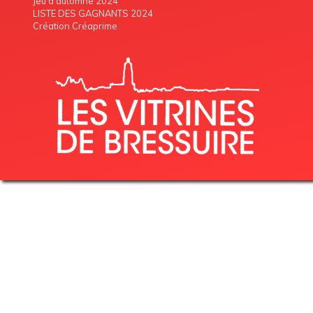
Jeu d'automne 2024
LISTE DES GAGNANTS 2024
Création Créaprime