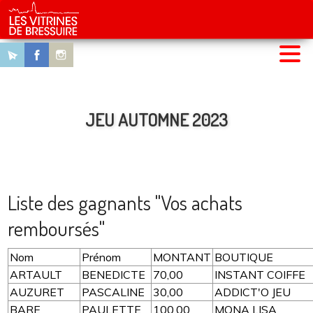
MENU
CHEQUES CADEAUX
Jeu d'automne 2024
Nos COMMERCES
Nos OFFRES
UCIAB
JEU AUTOMNE 2023
Liste des gagnants "Vos achats
remboursés"
Nom
Prénom
MONTANT
BOUTIQUE
ARTAULT
BENEDICTE
70,00
INSTANT COIFFE
AUZURET
PASCALINE
30,00
ADDICT'O JEU
BARE
PAULETTE
100,00
MONA LISA