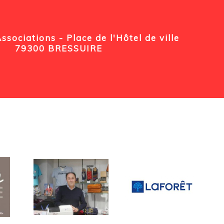
sociations - Place de l'Hôtel de ville
79300 BRESSUIRE