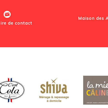
Maison des As
ire de contact