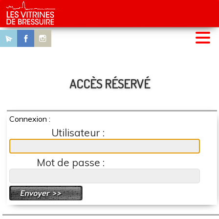
MENU
CHEQUES CADEAUX
Jeu d'automne 2024
Nos COMMERCES
Nos OFFRES
UCIAB
ACCÈS RÉSERVÉ
Connexion :
Utilisateur :
Mot de passe :