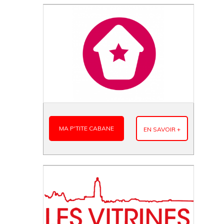
MA P'TITE CABANE
EN SAVOIR +