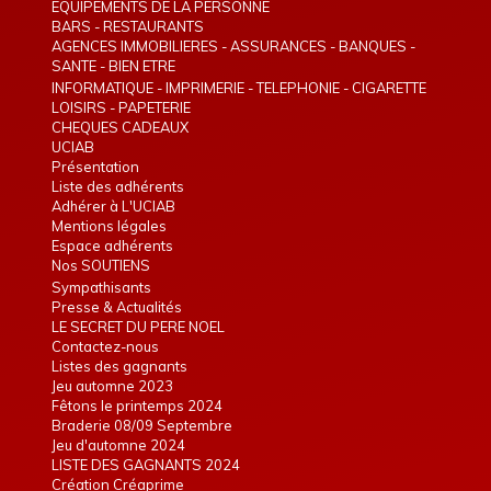
EQUIPEMENTS DE LA PERSONNE
BARS - RESTAURANTS
AGENCES IMMOBILIERES - ASSURANCES - BANQUES -
TELEPHONIE - INTERIM
SANTE - BIEN ETRE
INFORMATIQUE - IMPRIMERIE - TELEPHONIE - CIGARETTE
ELECTRONIQUE
LOISIRS - PAPETERIE
CHEQUES CADEAUX
UCIAB
Présentation
Liste des adhérents
Adhérer à L'UCIAB
Mentions légales
Espace adhérents
Nos SOUTIENS
Sympathisants
Presse & Actualités
LE SECRET DU PERE NOEL
Contactez-nous
Listes des gagnants
Jeu automne 2023
Fêtons le printemps 2024
Braderie 08/09 Septembre
Jeu d'automne 2024
LISTE DES GAGNANTS 2024
Création Créaprime