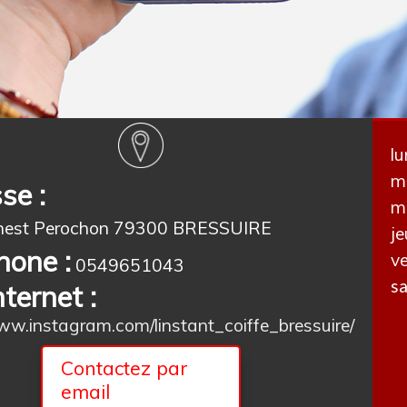
lu
ma
se :
me
rnest Perochon 79300 BRESSUIRE
je
hone :
ve
0549651043
sa
nternet :
www.instagram.com/linstant_coiffe_bressuire/
Contactez par
email