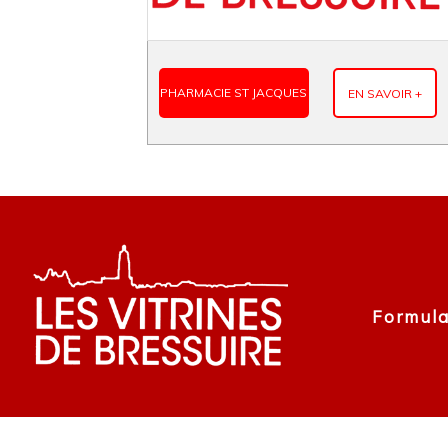
PHARMACIE ST JACQUES
EN SAVOIR +
Formula