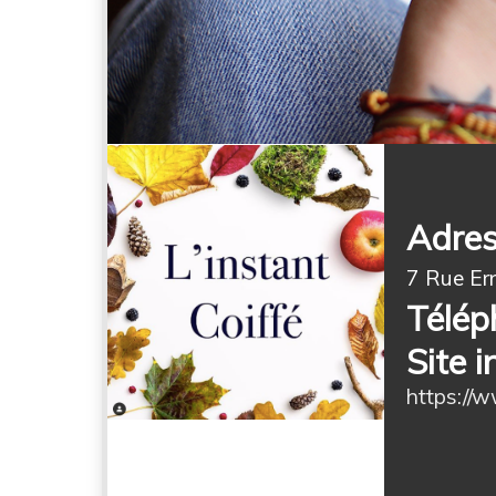
Adres
7 Rue E
Télép
Site i
https://