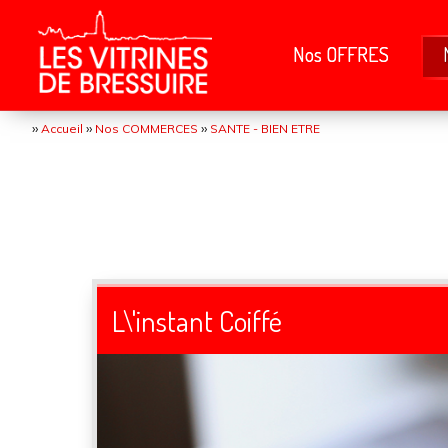
Nos OFFRES
››
››
››
Accueil
Nos COMMERCES
SANTE - BIEN ETRE
L\'instant Coiffé