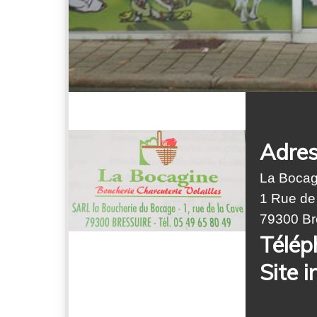
Adres
La Bocag
1 Rue de
79300 Br
Télép
Site i