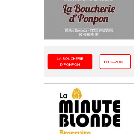
LA BOUCHERIE
EN SAVOIR +
D'PONPON