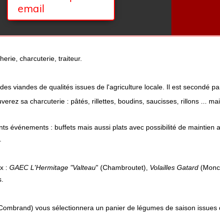
email
rie, charcuterie, traiteur.
es viandes de qualités issues de l'agriculture locale. Il est secondé p
erez sa charcuterie : pâtés, rillettes, boudins, saucisses, rillons ... ma
ents événements : buffets mais aussi plats avec possibilité de maintien
.
x :
GAEC L'Hermitage "Valteau
" (Chambroutet),
Volailles Gatard
(Monco
s.
Combrand) vous sélectionnera un panier de légumes de saison issues de