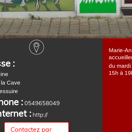
Marie-An
accueille
se :
du mardi
15h à 19
ine
 la Cave
essuire
hone :
0549658049
nternet :
http://
Contactez par