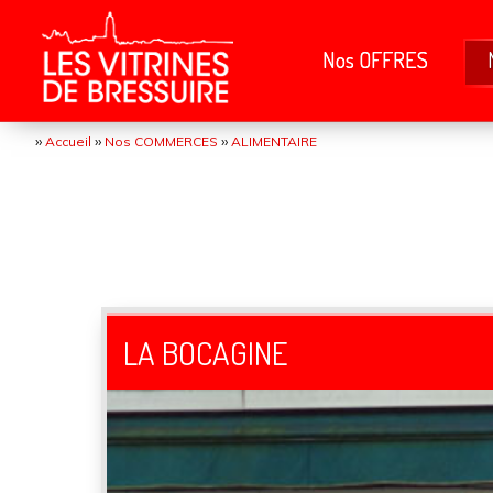
Nos OFFRES
››
››
››
Accueil
Nos COMMERCES
ALIMENTAIRE
LA BOCAGINE