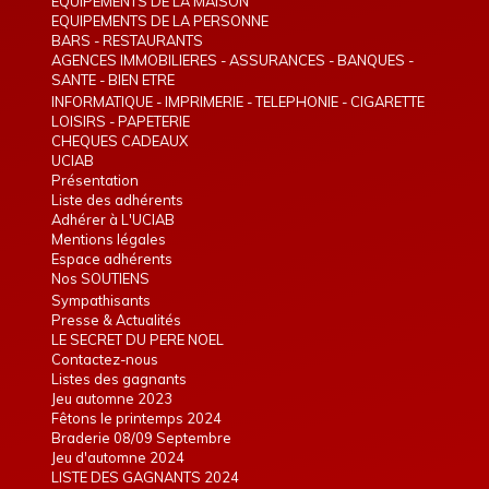
EQUIPEMENTS DE LA MAISON
EQUIPEMENTS DE LA PERSONNE
BARS - RESTAURANTS
AGENCES IMMOBILIERES - ASSURANCES - BANQUES -
TELEPHONIE - INTERIM
SANTE - BIEN ETRE
INFORMATIQUE - IMPRIMERIE - TELEPHONIE - CIGARETTE
ELECTRONIQUE
LOISIRS - PAPETERIE
CHEQUES CADEAUX
UCIAB
Présentation
Liste des adhérents
Adhérer à L'UCIAB
Mentions légales
Espace adhérents
Nos SOUTIENS
Sympathisants
Presse & Actualités
LE SECRET DU PERE NOEL
Contactez-nous
Listes des gagnants
Jeu automne 2023
Fêtons le printemps 2024
Braderie 08/09 Septembre
Jeu d'automne 2024
LISTE DES GAGNANTS 2024