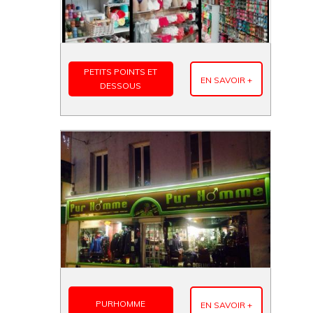
PETITS POINTS ET
EN SAVOIR +
DESSOUS
PURHOMME
EN SAVOIR +