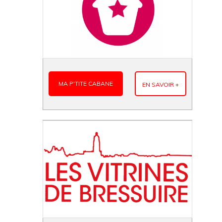
MA P'TITE CABANE
EN SAVOIR +