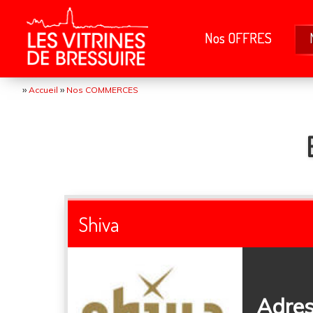
Nos OFFRES
››
››
Accueil
Nos COMMERCES
Shiva
Adres