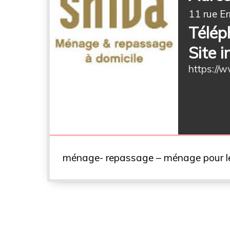
11 rue E
Télép
Site i
https://
ménage- repassage – ménage pour le