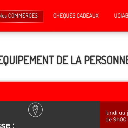
Nos COMMERCES
CHEQUES CADEAUX
UCIA
EQUIPEMENT DE LA PERSONN
lundi au
de 9h00
se :