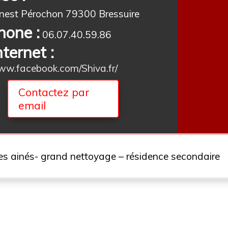
rnest Pérochon 79300 Bressuire
hone :
06.07.40.59.86
nternet :
www.facebook.com/Shiva.fr/
Contactez par
email
s ainés- grand nettoyage – résidence secondaire