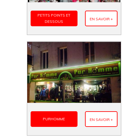
PETITS POINTS ET
EN SAVOIR +
DESSOUS
PURHOMME
EN SAVOIR +